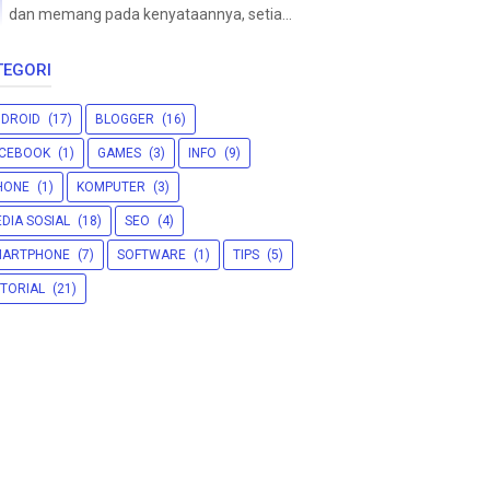
dan memang pada kenyataannya, setia...
TEGORI
DROID
(17)
BLOGGER
(16)
ACEBOOK
(1)
GAMES
(3)
INFO
(9)
HONE
(1)
KOMPUTER
(3)
DIA SOSIAL
(18)
SEO
(4)
MARTPHONE
(7)
SOFTWARE
(1)
TIPS
(5)
TORIAL
(21)