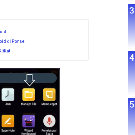
roid
id di Ponsel
itKat